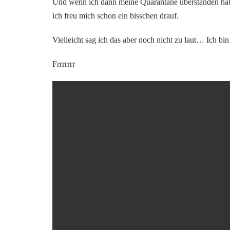
Und wenn ich dann meine Quarantäne überstanden hab, 
ich freu mich schon ein bisschen drauf.
Vielleicht sag ich das aber noch nicht zu laut… Ich bi
Frrrrrrr