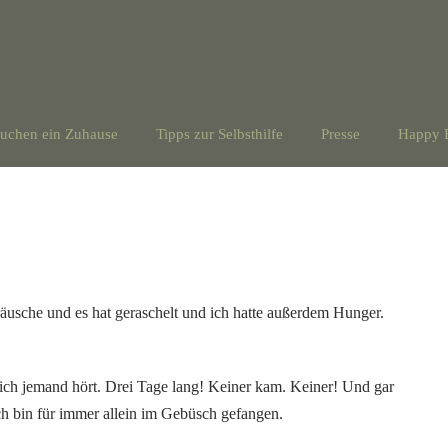
suchen ein Zuhause
Tipps zur Selbsthilfe
Presse
Happy 
äusche und es hat geraschelt und ich hatte außerdem Hunger.
h jemand hört. Drei Tage lang! Keiner kam. Keiner! Und gar
h bin für immer allein im Gebüsch gefangen.