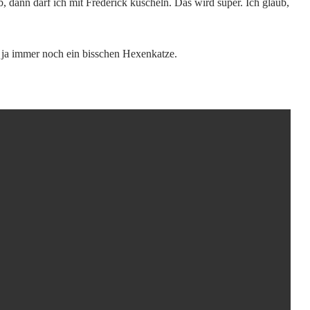
dann darf ich mit Frederick kuscheln. Das wird super. Ich glaub,
n ja immer noch ein bisschen Hexenkatze.