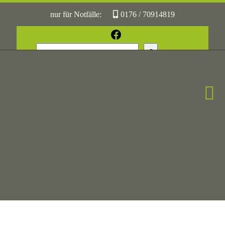
nur für Notfälle:
0176 / 70914819
oder:
05361 / 3070775
Facebook
Suchen
Sonst:
tierhilfe.wolfsburg@t-online.de