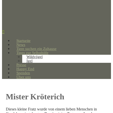
Startseite
News
Tiere suchen ein Zuhause
Tipps zur Selbsthilfe
Wildvögel
Igel
Presse
Happy End
Spenden
Über uns
Mister Kröterich
Dieses kleine Fratz wurde von einem lieben Menschen in