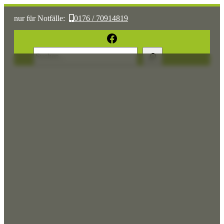
nur für Notfälle:
0176 / 70914819
oder:
05361 / 3070775
Facebook
Suchen
Sonst:
tierhilfe.wolfsburg@t-online.de