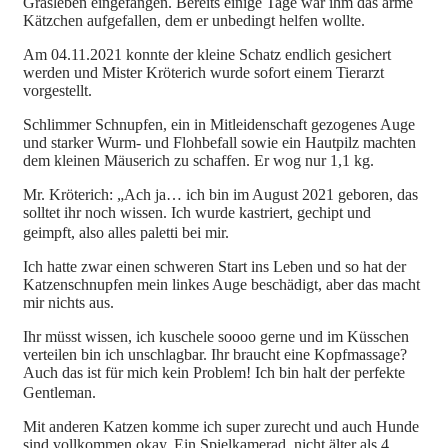
Grasleben eingefangen. Bereits einige Tage war ihm das arme
Kätzchen aufgefallen, dem er unbedingt helfen wollte.
Am 04.11.2021 konnte der kleine Schatz endlich gesichert
werden und Mister Kröterich wurde sofort einem Tierarzt
vorgestellt.
Schlimmer Schnupfen, ein in Mitleidenschaft gezogenes Auge
und starker Wurm- und Flohbefall sowie ein Hautpilz machten
dem kleinen Mäuserich zu schaffen. Er wog nur 1,1 kg.
Mr. Kröterich: „Ach ja… ich bin im August 2021 geboren, das
solltet ihr noch wissen. Ich wurde kastriert, gechipt und
geimpft, also alles paletti bei mir.
Ich hatte zwar einen schweren Start ins Leben und so hat der
Katzenschnupfen mein linkes Auge beschädigt, aber das macht
mir nichts aus.
Ihr müsst wissen, ich kuschele soooo gerne und im Küsschen
verteilen bin ich unschlagbar. Ihr braucht eine Kopfmassage?
Auch das ist für mich kein Problem! Ich bin halt der perfekte
Gentleman.
Mit anderen Katzen komme ich super zurecht und auch Hunde
sind vollkommen okay. Ein Spielkamerad, nicht älter als 4