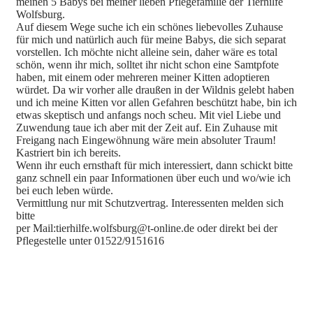
meinen 5 Babys bei meiner lieben Pflegefamilie der Tierhilfe
Wolfsburg.
Auf diesem Wege suche ich ein schönes liebevolles Zuhause
für mich und natürlich auch für meine Babys, die sich separat
vorstellen. Ich möchte nicht alleine sein, daher wäre es total
schön, wenn ihr mich, solltet ihr nicht schon eine Samtpfote
haben, mit einem oder mehreren meiner Kitten adoptieren
würdet. Da wir vorher alle draußen in der Wildnis gelebt haben
und ich meine Kitten vor allen Gefahren beschützt habe, bin ich
etwas skeptisch und anfangs noch scheu. Mit viel Liebe und
Zuwendung taue ich aber mit der Zeit auf. Ein Zuhause mit
Freigang nach Eingewöhnung wäre mein absoluter Traum!
Kastriert bin ich bereits.
Wenn ihr euch ernsthaft für mich interessiert, dann schickt bitte
ganz schnell ein paar Informationen über euch und wo/wie ich
bei euch leben würde.
Vermittlung nur mit Schutzvertrag. Interessenten melden sich
bitte
per Mail:tierhilfe.wolfsburg@t-online.de oder direkt bei der
Pflegestelle unter 01522/9151616