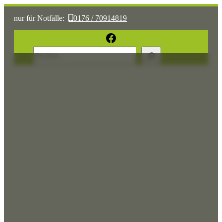
nur für Notfälle:
0176 / 70914819
oder:
05361 / 3070775
Facebook
Suchen
Sonst:
tierhilfe.wolfsburg@t-online.de