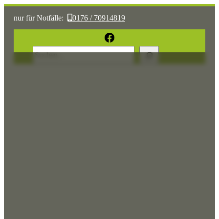
nur für Notfälle:
0176 / 70914819
oder:
05361 / 3070775
Facebook
Suchen
Sonst:
tierhilfe.wolfsburg@t-online.de