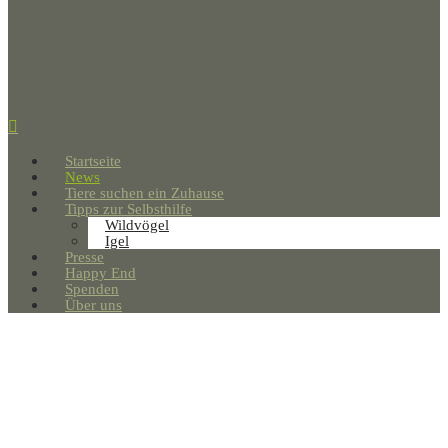
Startseite
News
Tiere suchen ein Zuhause
Tipps zur Selbsthilfe
Wildvögel
Igel
Presse
Happy End
Spenden
Über uns