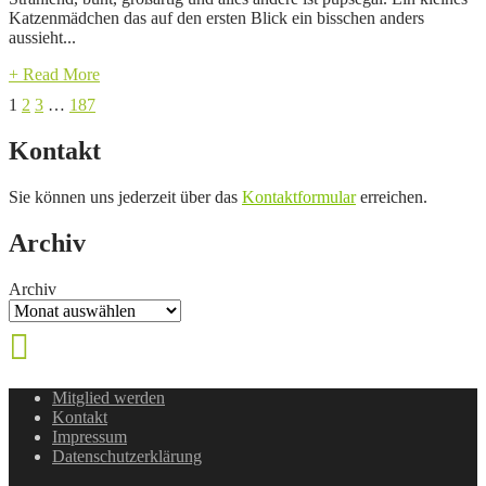
Katzenmädchen das auf den ersten Blick ein bisschen anders
aussieht...
+ Read More
Seitennummerierung
1
2
3
…
187
der
Kontakt
Beiträge
Sie können uns jederzeit über das
Kontaktformular
erreichen.
Archiv
Archiv
Mitglied werden
Kontakt
Impressum
Datenschutzerklärung