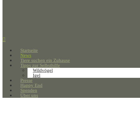
Startseite
News
Tiere suchen ein Zuhause
Tipps zur Selbsthilfe
Wildvögel
Igel
Presse
Happy End
Spenden
Über uns