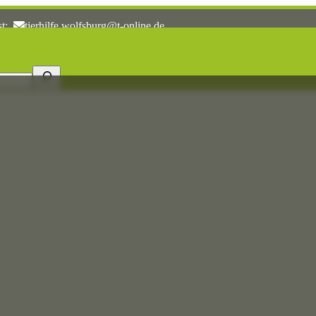
st:
tierhilfe.wolfsburg@t-online.de