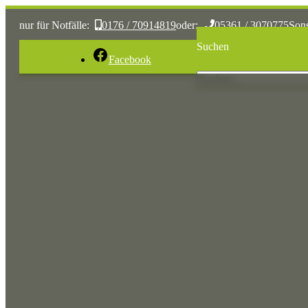
nur für Notfälle:
0176 / 70914819
oder:
05361 / 3070775
Son
Suchen
Facebook