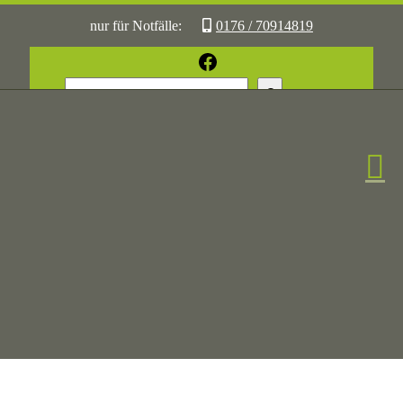
nur für Notfälle:
0176 / 70914819
oder:
05361 / 3070775
Facebook
Such
Sonst:
tierhilfe.wolfsburg@t-online.de